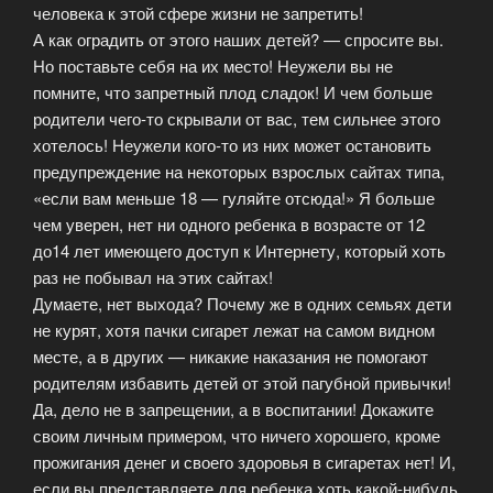
человека к этой сфере жизни не запретить!
А как оградить от этого наших детей? — спросите вы.
Но поставьте себя на их место! Неужели вы не
помните, что запретный плод сладок! И чем больше
родители чего-то скрывали от вас, тем сильнее этого
хотелось! Неужели кого-то из них может остановить
предупреждение на некоторых взрослых сайтах типа,
«если вам меньше 18 — гуляйте отсюда!» Я больше
чем уверен, нет ни одного ребенка в возрасте от 12
до14 лет имеющего доступ к Интернету, который хоть
раз не побывал на этих сайтах!
Думаете, нет выхода? Почему же в одних семьях дети
не курят, хотя пачки сигарет лежат на самом видном
месте, а в других — никакие наказания не помогают
родителям избавить детей от этой пагубной привычки!
Да, дело не в запрещении, а в воспитании! Докажите
своим личным примером, что ничего хорошего, кроме
прожигания денег и своего здоровья в сигаретах нет! И,
если вы представляете для ребенка хоть какой-нибудь