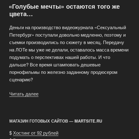
«Голубые мечты» остаются того же
цвета…
Деньги на производство видеожурнала «Сексуальный
Петербург» поступали довольно медленно, поэтому и
съемки производились по сюжету в месяц. Передачу
на ЛОТе мы уже не делали, оставалось масса времени
подумать о перспективах нашей работы. И что
дальше? Все время штамповать дешевые
порнофильмы по железно заданному продюсером
сценарию?
Читать далее
««Голубые
мечты»
остаются
того
МАГАЗИН ГОТОВЫХ САЙТОВ — MARTSITE.RU
же
цвета…»
$
Хостинг от 92 рублей