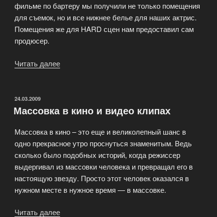
фильме по бартеру мы получили не только помещения
для съемок, но и все нижнее белье для наших актрис.
Помещения же для HARD сцен нам предоставил сам
продюсер.
Читать далее
«Покупайте
билеты
на
съемку
ОПУБЛИКОВАНО
24.03.2009
Массовка в кино и видео клипах
эротического
фильма!»
Массовка в кино – это еще и великолепный шанс в
одно прекрасное утро проснуться знаменитым. Ведь
сколько было подобных историй, когда режиссер
выдергивал из массовки человека и превращал его в
настоящую звезду. Просто этот человек оказался в
нужном месте в нужное время — в массовке.
Читать далее
«Массовка