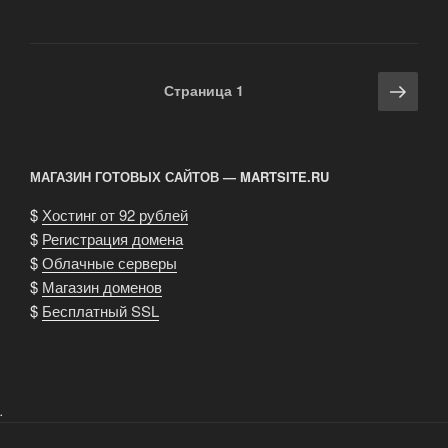
больше
не
хочу
снимать
Навигация
Сле
Страница
1
XXX»
по
стра
записям
МАГАЗИН ГОТОВЫХ САЙТОВ — MARTSITE.RU
$
Хостинг от 92 рублей
$
Регистрация домена
$
Облачные серверы
$
Магазин доменов
$
Бесплатный SSL
.