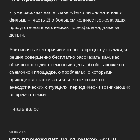
но
Я уже рассказывал в главе «Легко ли снимать наши
человеком
фильмы» (часть 2) о большом количестве желающих
быть
присутствовать на съемках порнофильма, даже за
обязан!»
деньги.
Учитывая такой горячий интерес к процессу съемки, я
решил совершенно бесплатно рассказать вам, как
обычно проходит съемочный день, об обстановке на
съемочной площадке, о проблемах, с которыми
приходится сталкиваться, и, конечно же, об
анекдотических ситуациях, периодически возникающих
во время съемки.
Читать далее
«Что
происходит
на
съемках»
ОПУБЛИКОВАНО
20.03.2009
Что происходит на съемках: «Сын