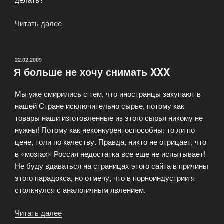
Читать далее
«Что
происходит
на
съемках:
ОПУБЛИКОВАНО
22.02.2009
Я больше не хочу снимать XXX
«Сын
мой!
Мы уже смирились с тем, что иностранцы закупают в
Вы
нашей Стране исключительно сырье, потому как
не
товары наши изготовленные из этого сырья никому не
остограммились,
нужны! Потому как неконкурентоспособны: то ли по
а
цене, толи по качеству. Правда, никто не отрицает, что
ополлитрились!»»
в «мозгах» Россия недостатка все еще не испытывает!
Не буду вдаваться на страницах этого сайта в причины
этого парадокса, но отмечу, что в порноиндустрии я
столкнулся с аналогичным явлением.
Читать далее
«Я