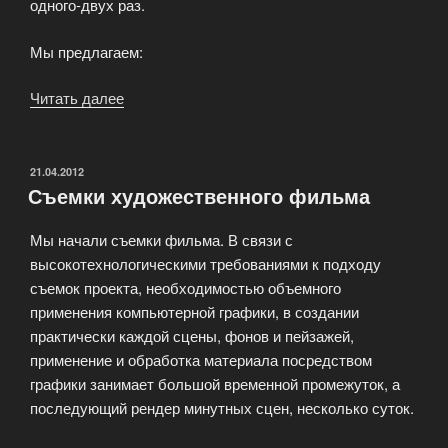
одного-двух раз.
Мы предлагаем:
Читать далее
«Свадьба
—
это
не
ОПУБЛИКОВАНО
21.04.2012
Съемки художественного фильма
видеосъемка,
а
Мы начали съемки фильма. В связи с
фильм
высокотехнологическими требованиями к подходу
о
съемок проекта, необходимостью объемного
молодых!»
применения компьютерной графики, в создании
практически каждой сцены, фонов и пейзажей,
применение и обработка материала посредством
графики занимает большой временной промежуток, а
последующий рендер минутных сцен, несколько суток.