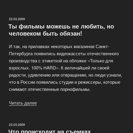
в
кино
и
ОПУБЛИКОВАНО
22.03.2009
Ты фильмы можешь не любить, но
видео
человеком быть обязан!
клипах»
И так, на прилавках некоторых магазинов Санкт-
Петербурга появились видеокассеты отечественного
производства с этикеткой на обложке «Только для
взрослых. 100% HARD». К величайшей ли своей
радости, удивлению или отвращению, но люди узнали,
что в России появились студии и режиссеры, которые
снимают отечественные порнофильмы.
Читать далее
«Ты
фильмы
можешь
не
ОПУБЛИКОВАНО
22.03.2009
Что происходит на съемках
любить,