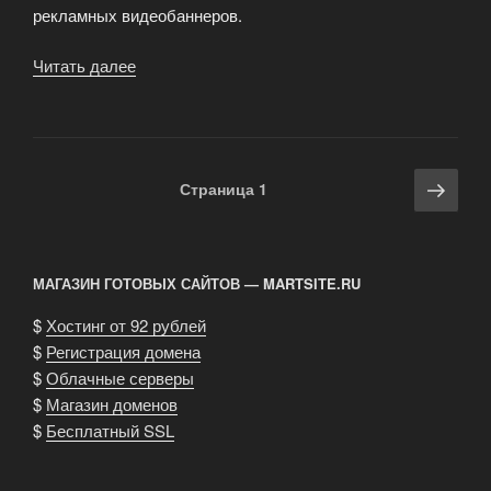
рекламных видеобаннеров.
Читать далее
«Видеосъёмка
рекламных
роликов»
Навигация
Сле
Страница
1
по
стра
записям
МАГАЗИН ГОТОВЫХ САЙТОВ — MARTSITE.RU
$
Хостинг от 92 рублей
$
Регистрация домена
$
Облачные серверы
$
Магазин доменов
$
Бесплатный SSL