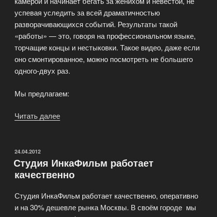
камерой и начинает бегать за женихом и невестой, не
успевая уследить за всей драматичностью
разворачивающихся событий. Результаты такой
«работы» — это, говоря на профессиональном языке,
торчащие концы и нестыковки. Такое видео, даже если
оно смонтированное, можно посмотреть не большего
одного-двух раз.
Мы предлагаем:
Читать далее
«Свадьба
—
это
не
ОПУБЛИКОВАНО
24.04.2012
Студия ИнкаФильм работает
видеосъемка,
качественно
а
фильм
Студия ИнкаФильм работает качественно, оперативно
о
и на 30% дешевле рынка Москвы. В своём городе мы
молодых!»