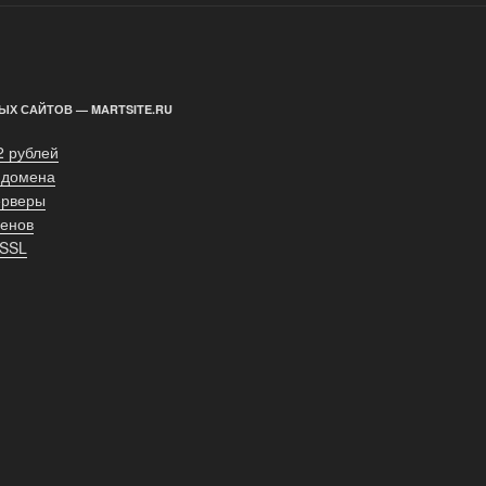
ЫХ САЙТОВ — MARTSITE.RU
2 рублей
 домена
ерверы
енов
 SSL