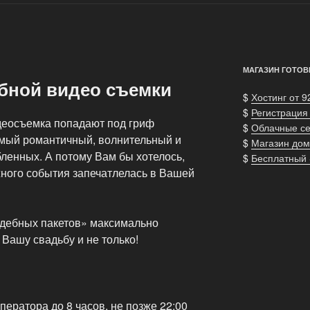
МАГАЗИН ГОТОВ
бной видео съемки
$
Хостинг от 9
$
Регистрация
деосъемка попадают под гриф
$
Облачные с
амый романтичный, волнительный и
$
Магазин дом
ленных. А потому Вам бы хотелось,
$
Бесплатный
жного события запечатлелась в Вашей
адебных пакетов» максимально
Вашу свадьбу и не только!
ратора до 8 часов, не позже 22:00