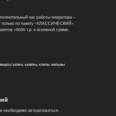
ополнительный час работы оператора –
ве только по пакету «КЛАССИЧЕСКИЙ»
етов +5000 т.р. к основной сумме.
ВИДЕОСЪЁМКА
,
КАМЕРЫ
,
КЛИПЫ
,
ФИЛЬМЫ
рий
ам необходимо
авторизоваться
.