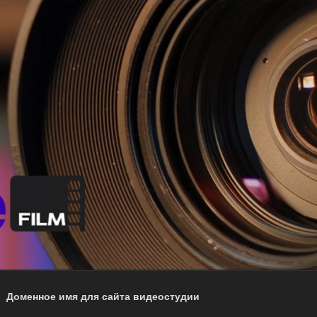
 ACTIVE FILM
о и видео производства
Доменное имя для сайта видеостудии