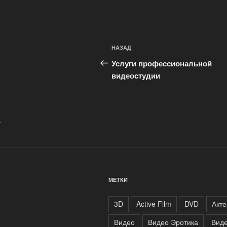
Навигация
Предыдущая
НАЗАД
по
запись:
Услуги профессиональной
записям
видеостудии
.
МЕТКИ
3D
Active Film
DVD
Акт
Видео
Видео Эротика
Вид