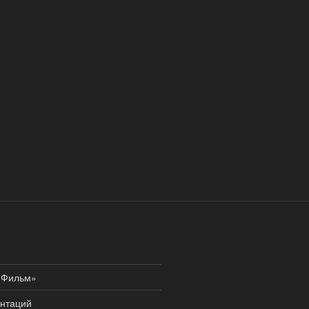
а Фильм»
ентаций