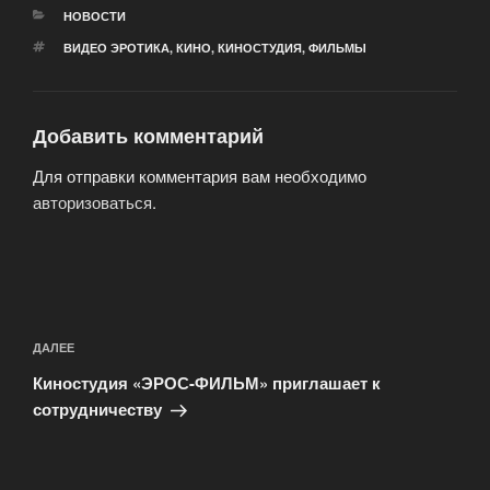
РУБРИКИ
НОВОСТИ
МЕТКИ
ВИДЕО ЭРОТИКА
,
КИНО
,
КИНОСТУДИЯ
,
ФИЛЬМЫ
Добавить комментарий
Для отправки комментария вам необходимо
авторизоваться
.
Навигация
по
Следующая
ДАЛЕЕ
записям
запись
Киностудия «ЭРОС-ФИЛЬМ» приглашает к
сотрудничеству